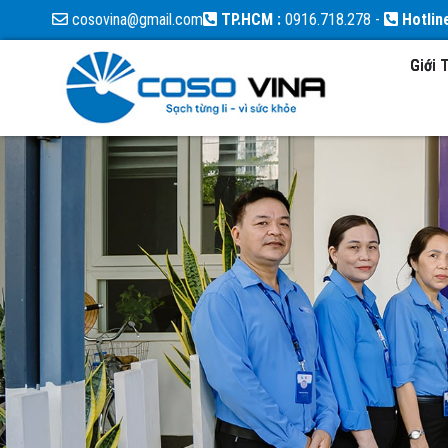
cosovina@gmail.com
TP.HCM :
0916.718.278
-
Hotlin
Giới 