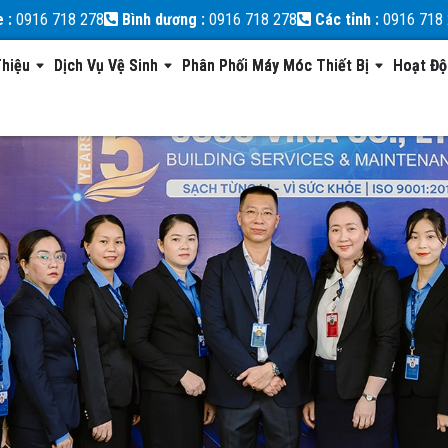
e :
0916 718 278
Bình dương :
0916 718 278
Các tỉnh :
0916 718
Thiệu
Dịch Vụ Vệ Sinh
Phân Phối Máy Móc Thiết Bị
Hoạt Đ