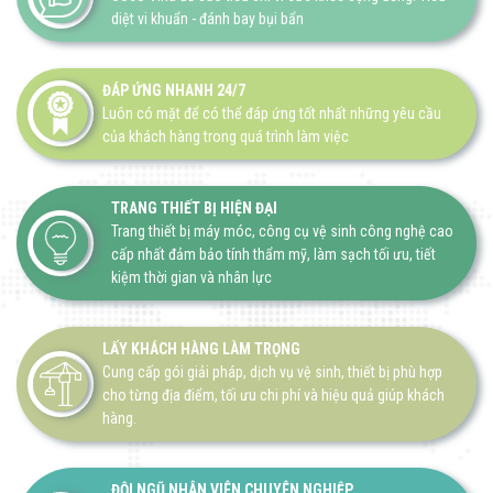
diệt vi khuẩn - đánh bay bụi bẩn
ĐÁP ỨNG NHANH 24/7
Luôn có mặt để có thể đáp ứng tốt nhất những yêu cầu
của khách hàng trong quá trình làm việc
TRANG THIẾT BỊ HIỆN ĐẠI
Trang thiết bị máy móc, công cụ vệ sinh công nghệ cao
cấp nhất đảm bảo tính thẩm mỹ, làm sạch tối ưu, tiết
kiệm thời gian và nhân lực
LẤY KHÁCH HÀNG LÀM TRỌNG
Cung cấp gói giải pháp, dịch vụ vệ sinh, thiết bị phù hợp
cho từng địa điểm, tối ưu chi phí và hiệu quả giúp khách
hàng.
ĐỘI NGŨ NHÂN VIÊN CHUYÊN NGHIỆP