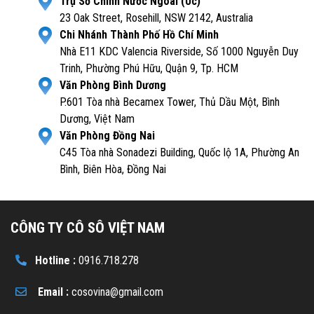
Trụ Sở Chính Nước Ngoài (Úc)
23 Oak Street, Rosehill, NSW 2142, Australia
Chi Nhánh Thành Phố Hồ Chí Minh
Nhà E11 KDC Valencia Riverside, Số 1000 Nguyễn Duy
Trinh, Phường Phú Hữu, Quận 9, Tp. HCM
Văn Phòng Bình Dương
P.601 Tòa nhà Becamex Tower, Thủ Dầu Một, Bình
Dương, Việt Nam
Văn Phòng Đồng Nai
C45 Tòa nhà Sonadezi Building, Quốc lộ 1A, Phường An
Bình, Biên Hòa, Đồng Nai
CÔNG TY CÔ SÔ VIỆT NAM
Hotline :
0916.718.278
Email :
cosovina@gmail.com