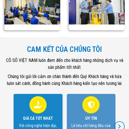
CAM KẾT CỦA CHÚNG TÔI
CÔ SÔ VIỆT NAM luôn đem đến cho khách hàng những dịch vụ và
sản phẩm tốt nhất.
Chúng tôi gửi lời cảm ơn chân thành đến Quý Khách hàng và hứa
luôn sát cánh, đồng hành cùng Khách hàng kiến tạo nên tương lai.
GIÁ CẢ TỐT NHẤT
UY TÍN
Với công nghệ hiện đại,
Là tiêu chí hàng đầu của
Hoà