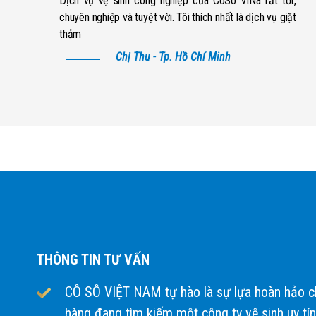
Dịch vụ vệ sinh công nghiệp của CoSo ViNa rất tốt,
chuyên nghiệp và tuyệt vời. Tôi thích nhất là dịch vụ giặt
thảm
Chị Thu - Tp. Hồ Chí Minh
THÔNG TIN TƯ VẤN
CÔ SÔ VIỆT NAM tự hào là sự lựa hoàn hảo c
hàng đang tìm kiếm một công ty vệ sinh uy tín