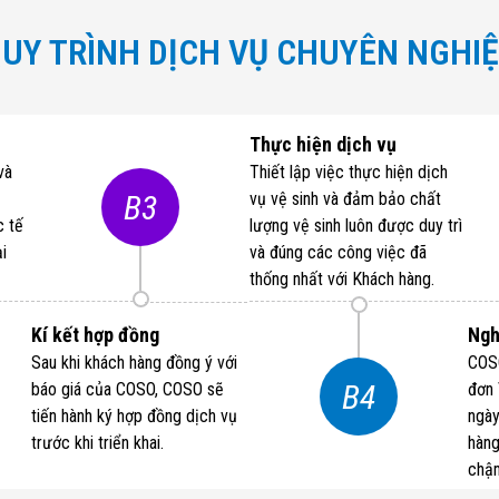
UY TRÌNH DỊCH VỤ CHUYÊN NGHI
Thực hiện dịch vụ
và
Thiết lập việc thực hiện dịch
B3
vụ vệ sinh và đảm bảo chất
c tế
lượng vệ sinh luôn được duy trì
ại
và đúng các công việc đã
thống nhất với Khách hàng.
Kí kết hợp đồng
Ngh
Sau khi khách hàng đồng ý với
COSO
B4
báo giá của COSO, COSO sẽ
đơn 
tiến hành ký hợp đồng dịch vụ
ngày
trước khi triển khai.
hàng
chậm
thán