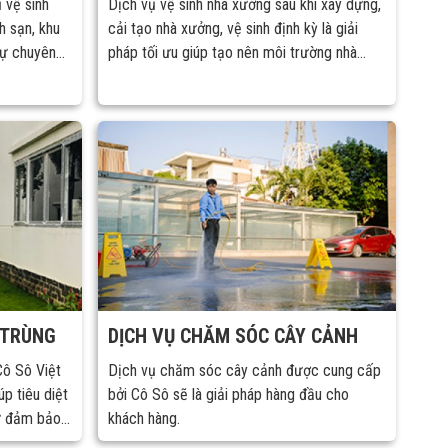
ụ vệ sinh
Dịch vụ vệ sinh nhà xưởng sau khi xây dựng,
h sạn, khu
cải tạo nhà xưởng, vệ sinh định kỳ là giải
sự chuyên
pháp tối ưu giúp tạo nên môi trường nhà
các trang
xưởng sạch đẹp.
 sinh
i ngũ nhân
n, khoa học.
 TRÙNG
DỊCH VỤ CHĂM SÓC CÂY CẢNH
Cô Sô Việt
Dịch vụ chăm sóc cây cảnh được cung cấp
p tiêu diệt
bởi Cô Sô sẽ là giải pháp hàng đầu cho
ư đảm bảo
khách hàng.
 gia đình