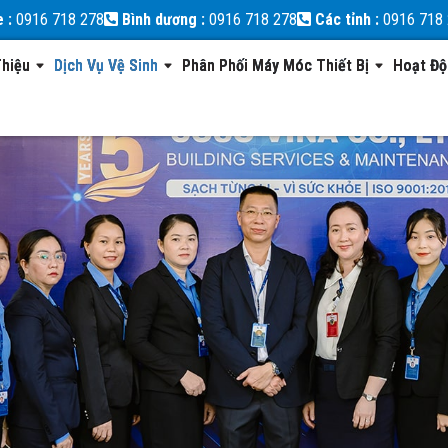
e :
0916 718 278
Bình dương :
0916 718 278
Các tỉnh :
0916 718
Thiệu
Dịch Vụ Vệ Sinh
Phân Phối Máy Móc Thiết Bị
Hoạt Đ