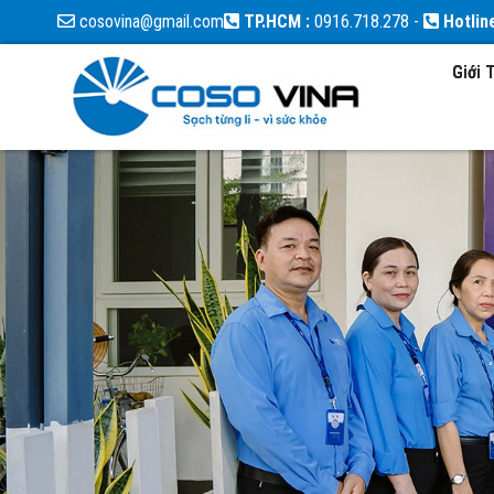
cosovina@gmail.com
TP.HCM :
0916.718.278
-
Hotlin
Giới 