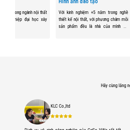
uấn
Hình ảnh đào tạo
7 năm trong ngành nội thất
Với kinh nghiệm +5 năm trong nghề
 Tốt nghiệp đại học xây
thiết kế nội thất, với phương châm mỗi
sản phẩm đều là nhà của mình để
hướng đến giá trị tốt nhất tới khách
hàng
Hãy cùng lắng n
KLC Co.,ltd