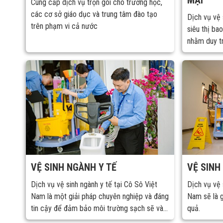
MẠI
Cung cấp dịch vụ trọn gói cho trường học,
các cơ sở giáo dục và trung tâm đào tạo
Dịch vụ vệ 
trên phạm vi cả nước
siêu thị ba
nhằm duy t
vệ sinh cao
mát và an t
VỆ SINH NGÀNH Y TẾ
VỆ SINH
Dịch vụ vệ sinh ngành y tế tại Cô Sô Việt
Dịch vụ vệ 
Nam là một giải pháp chuyên nghiệp và đáng
Nam sẽ là g
tin cậy để đảm bảo môi trường sạch sẽ và
quả.
an toàn trong các cơ sở y tế