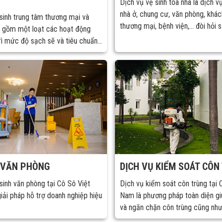
Dịch vụ vệ sinh tòa nhà là dịch v
nhà ở, chung cư, văn phòng, khác
sinh trung tâm thương mại và
thương mại, bệnh viện,… đòi hỏi 
o gồm một loạt các hoạt động
nghiệp, nhanh chóng và sử dụng 
rì mức độ sạch sẽ và tiêu chuẩn
thiết bị hiện đại, các hóa chất vệ
, mang đến không gian thoáng
chuyên dụng, an toàn cùng với độ
oàn cho khách hàng và nhân viên.
viên vê sinh được đào tạo bài bả
 VĂN PHÒNG
DỊCH VỤ KIỂM SOÁT CÔN
sinh văn phòng tại Cô Sô Việt
Dịch vụ kiểm soát côn trùng tại 
iải pháp hỗ trợ doanh nghiệp hiệu
Nam là phương pháp toàn diện giú
và ngăn chặn côn trùng cũng nh
môi trường sống tốt nhất cho mỗi