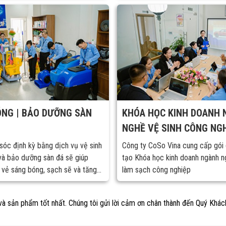
và doanh nghiệp.
NG | BẢO DƯỠNG SÀN
KHÓA HỌC KINH DOANH
NGHỀ VỆ SINH CÔNG NG
óc định kỳ bằng dịch vụ vệ sinh
Công ty CoSo Vina cung cấp gói 
và bảo dưỡng sàn đá sẽ giúp
tạo Khóa học kinh doanh ngành n
i vẻ sáng bóng, sạch sẽ và tăng
làm sạch công nghiệp
 sàn theo thời gian.
sản phẩm tốt nhất. Chúng tôi gửi lời cảm ơn chân thành đến Quý Khách