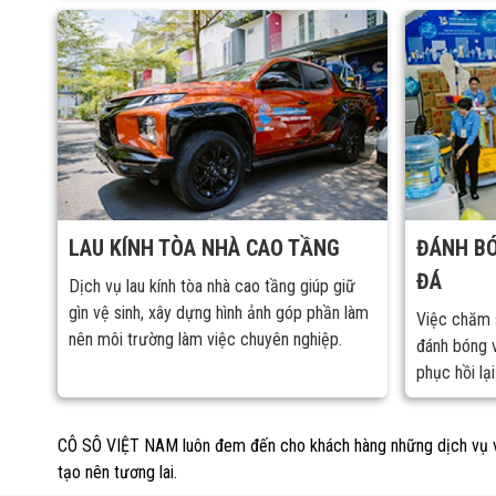
LAU KÍNH TÒA NHÀ CAO TẦNG
ĐÁNH BÓ
ĐÁ
Dịch vụ lau kính tòa nhà cao tầng giúp giữ
gìn vệ sinh, xây dựng hình ảnh góp phần làm
Việc chăm s
nên môi trường làm việc chuyên nghiệp.
đánh bóng 
phục hồi lạ
tuổi thọ của
CÔ SÔ VIỆT NAM luôn đem đến cho khách hàng những dịch vụ và 
tạo nên tương lai.