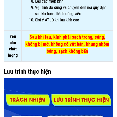
Lau các mép kính
Vệ sinh đồ dùng và chuyển đến nơi quy định
sau khi hoàn thành công việc
Chú ý ATLĐ khi lau kính cao
Yêu
Sau khi lau, kính phải sạch trong, sáng,
cầu
không bị mờ, không có vết bẩn, khung nhôm
chất
bóng, sạch không bẩn
lượng
Lưu trình thực hiện