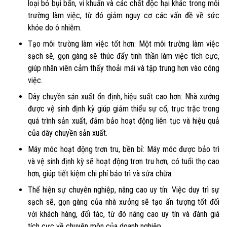
loại bỏ bụi bẩn, vi khuẩn và các chất độc hại khác trong môi
trường làm việc, từ đó giảm nguy cơ các vấn đề về sức
khỏe do ô nhiễm.
Tạo môi trường làm việc tốt hơn: Một môi trường làm việc
sạch sẽ, gọn gàng sẽ thúc đẩy tinh thần làm việc tích cực,
giúp nhân viên cảm thấy thoải mái và tập trung hơn vào công
việc.
Dây chuyền sản xuất ổn định, hiệu suất cao hơn: Nhà xưởng
được vệ sinh định kỳ giúp giảm thiểu sự cố, trục trặc trong
quá trình sản xuất, đảm bảo hoạt động liên tục và hiệu quả
của dây chuyền sản xuất.
Máy móc hoạt động trơn tru, bền bỉ: Máy móc được bảo trì
và vệ sinh định kỳ sẽ hoạt động trơn tru hơn, có tuổi thọ cao
hơn, giúp tiết kiệm chi phí bảo trì và sửa chữa.
Thể hiện sự chuyên nghiệp, nâng cao uy tín: Việc duy trì sự
sạch sẽ, gọn gàng của nhà xưởng sẽ tạo ấn tượng tốt đối
với khách hàng, đối tác, từ đó nâng cao uy tín và đánh giá
tích cực về chuyên môn của doanh nghiệp.