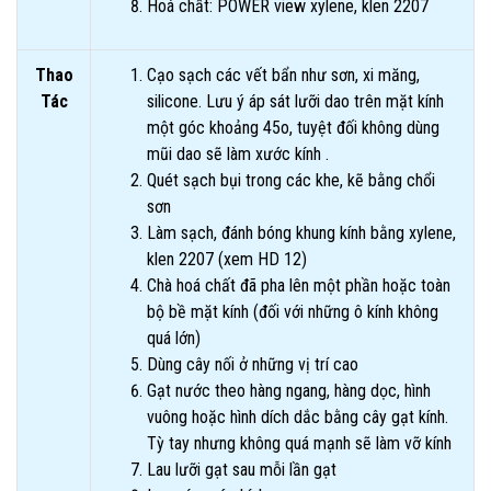
Hoá chất: POWER view xylene, klen 2207
Thao
Cạo sạch các vết bẩn như sơn, xi măng,
Tác
silicone. Lưu ý áp sát lưỡi dao trên mặt kính
một góc khoảng 45o, tuyệt đối không dùng
mũi dao sẽ làm xước kính .
Quét sạch bụi trong các khe, kẽ bằng chổi
sơn
Làm sạch, đánh bóng khung kính bằng xylene,
klen 2207 (xem HD 12)
Chà hoá chất đã pha lên một phần hoặc toàn
bộ bề mặt kính (đối với những ô kính không
quá lớn)
Dùng cây nối ở những vị trí cao
Gạt nước theo hàng ngang, hàng dọc, hình
vuông hoặc hình dích dắc bằng cây gạt kính.
Tỳ tay nhưng không quá mạnh sẽ làm vỡ kính
Lau lưỡi gạt sau mỗi lần gạt