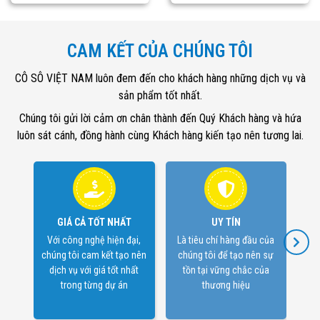
CAM KẾT CỦA CHÚNG TÔI
CÔ SÔ VIỆT NAM luôn đem đến cho khách hàng những dịch vụ và
sản phẩm tốt nhất.
Chúng tôi gửi lời cảm ơn chân thành đến Quý Khách hàng và hứa
luôn sát cánh, đồng hành cùng Khách hàng kiến tạo nên tương lai.
GIÁ CẢ TỐT NHẤT
UY TÍN
Với công nghệ hiện đại,
Là tiêu chí hàng đầu của
Hoà
chúng tôi cam kết tạo nên
chúng tôi để tạo nên sự
đồn
dịch vụ với giá tốt nhất
tồn tại vững chắc của
trong từng dự án
thương hiệu