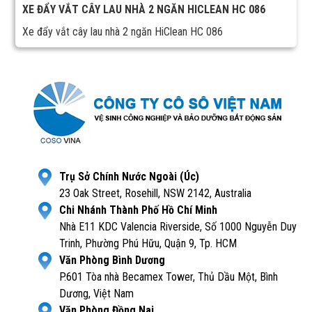
XE ĐẨY VẮT CÂY LAU NHÀ 2 NGĂN HICLEAN HC 086
Xe đẩy vắt cây lau nhà 2 ngăn HiClean HC 086
Trụ Sở Chính Nước Ngoài (Úc)
23 Oak Street, Rosehill, NSW 2142, Australia
Chi Nhánh Thành Phố Hồ Chí Minh
Nhà E11 KDC Valencia Riverside, Số 1000 Nguyễn Duy
Trinh, Phường Phú Hữu, Quận 9, Tp. HCM
Văn Phòng Bình Dương
P.601 Tòa nhà Becamex Tower, Thủ Dầu Một, Bình
Dương, Việt Nam
Văn Phòng Đồng Nai