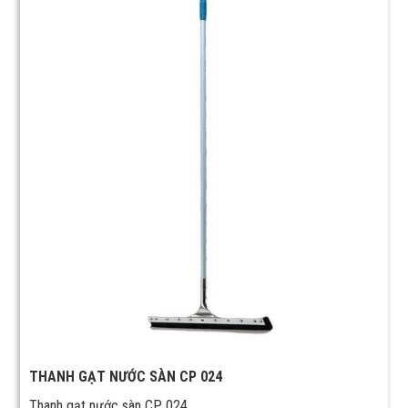
THANH GẠT NƯỚC SÀN CP 024
Thanh gạt nước sàn CP 024