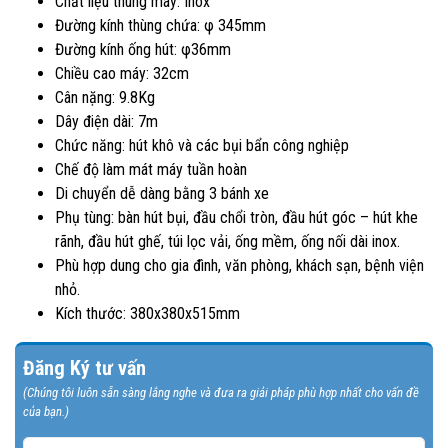
Chất liệu thùng máy: Inox
Đường kính thùng chứa: φ 345mm
Đường kính ống hút: φ36mm
Chiều cao máy: 32cm
Cân nặng: 9.8Kg
Dây điện dài: 7m
Chức năng: hút khô và các bụi bẩn công nghiệp
Chế độ làm mát máy tuần hoàn
Di chuyển dễ dàng bằng 3 bánh xe
Phụ tùng: bàn hút bụi, đầu chổi tròn, đầu hút góc – hút khe
rãnh, đầu hút ghế, túi lọc vải, ống mềm, ống nối dài inox.
Phù hợp dung cho gia đình, văn phòng, khách sạn, bệnh viện
nhỏ.
Kích thước: 380x380x515mm
Đăng Ký tư vấn
(Chúng tôi luôn sẵn sàng lắng nghe và đưa ra giải pháp phù hợp nhất cho vấn đề
của bạn.)