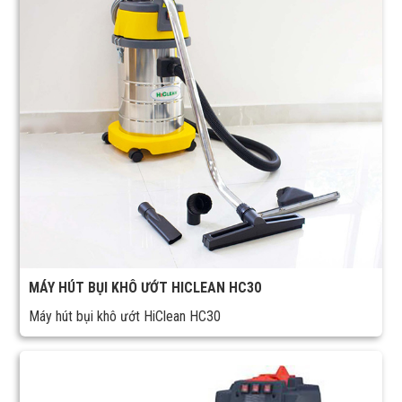
MÁY HÚT BỤI KHÔ ƯỚT HICLEAN HC30
Máy hút bụi khô ướt HiClean HC30